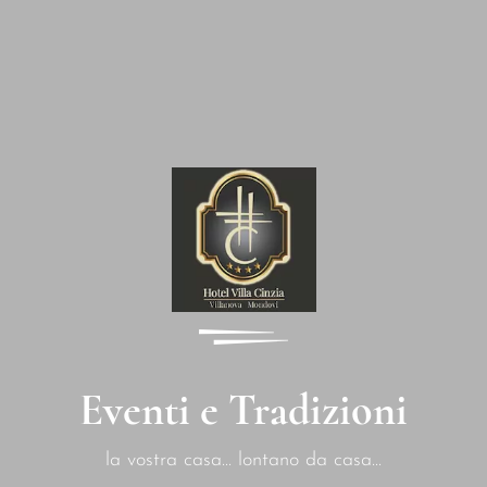
Eventi e Tradizioni
la vostra casa... lontano da casa...