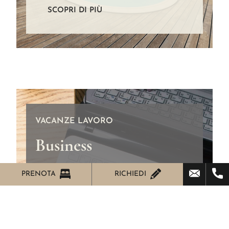
SCOPRI DI PIÙ
VACANZE LAVORO
Business
L’albergo è dotato di un’
ampia sala
PRENOTA
RICHIEDI
conferenze
per congressi fino a 120
persone e di un’intima saletta per meeting
e riunioni di lavoro fino a 10 persone
Le sale possono essere prenotate
circa.
sia dagli ospiti dell’albergo sia dalla