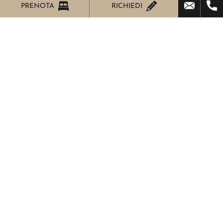
PRENOTA
RICHIEDI
Eventi e Tradizioni
Mondovì è considerata la
capitale delle
mongolfiere, grazie alle
particolari condizioni
territoriali e climatiche,
ogni anno ospita il
Raduno Aerostatico
Internazionale.