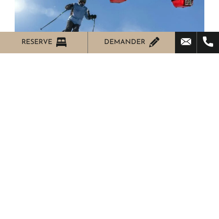
RESERVE
DEMANDER
Ski
L’Hôtel Villa Cinzia, Hôtel
Mondovi 4 étoiles, est à
quelques minutes de la
station de ski
«MondoleSki», au coeur
des Alpes Liguriennes.