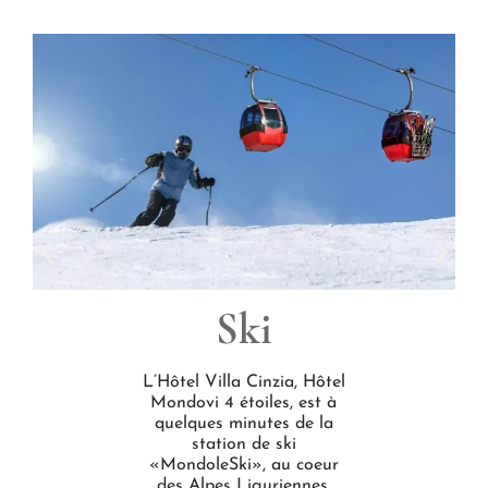
Ski
L’Hôtel Villa Cinzia, Hôtel
Mondovi 4 étoiles, est à
quelques minutes de la
station de ski
«MondoleSki», au coeur
des Alpes Liguriennes.