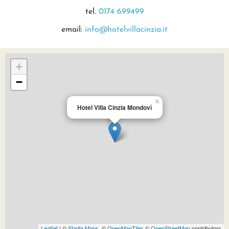
tel.
0174 699499
email:
info@hotelvillacinzia.it
+
−
×
Hotel Villa Cinzia Mondovì
Leaflet
| ©
Stadia Maps
, ©
OpenMapTiles
©
OpenStreetMap
contributors