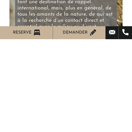
font une destination de rappel
international, mais, plus en général, de
tous les amants de la nature, de qui est
à la recherche d’un contact direct et
essentiel avec le milieu ou il veut
trouver oasis de paix et silence à
RESERVE
DEMANDER
l’ombre de l’ancienne Chartreuse.
Il représente la
place idéale pour celui
qui veut passer une journée
immergée dans le vert
et au contact
avec la nature.