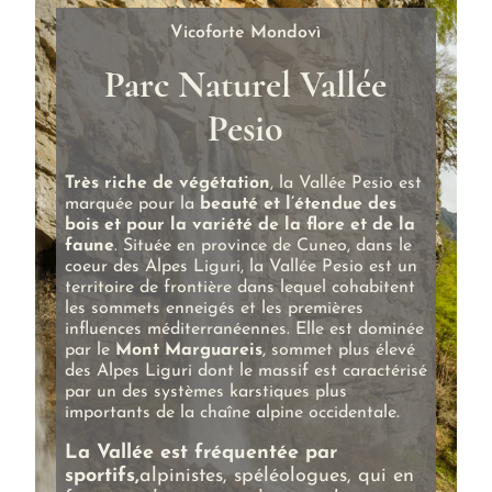
Vicoforte Mondovì
Parc Naturel Vallée
Pesio
Très riche de végétation
, la Vallée Pesio est
marquée pour la
beauté et l’étendue des
bois et pour la variété de la flore et de la
faune
. Située en province de Cuneo, dans le
coeur des Alpes Liguri, la Vallée Pesio est un
territoire de frontière dans lequel cohabitent
les sommets enneigés et les premières
influences méditerranéennes. Elle est dominée
par le
Mont Marguareis
, sommet plus élevé
des Alpes Liguri dont le massif est caractérisé
par un des systèmes karstiques plus
importants de la chaîne alpine occidentale.
La Vallée est fréquentée par
sportifs,
alpinistes, spéléologues, qui en