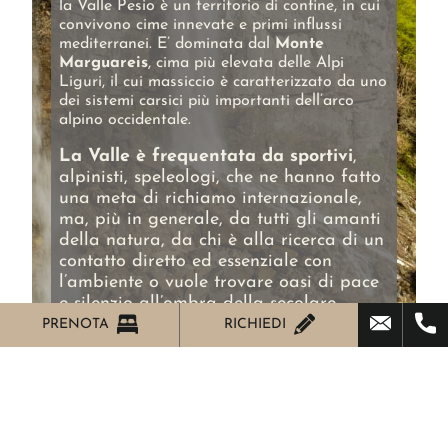
la Valle Pesio è un territorio di confine, in cui
convivono cime innevate e primi influssi
mediterranei. E’ dominata dal
Monte
Marguareis
, cima più elevata delle Alpi
Liguri, il cui massiccio è caratterizzato da uno
dei sistemi carsici più importanti dell’arco
alpino occidentale.
La Valle è frequentata da sportivi
,
alpinisti, speleologi, che ne hanno fatto
una meta di richiamo internazionale,
ma, più in generale, da tutti gli amanti
della natura, da chi è alla ricerca di un
contatto diretto ed essenziale con
l’ambiente o vuole trovare oasi di pace
e silenzio all’ombra della secolare
Certosa.
PRENOTA
RICHIEDI
Rappresenta il
posto ideale per chi
vuole trascorrere una giornata
immersa nel verde
e a contatto con la
natura.