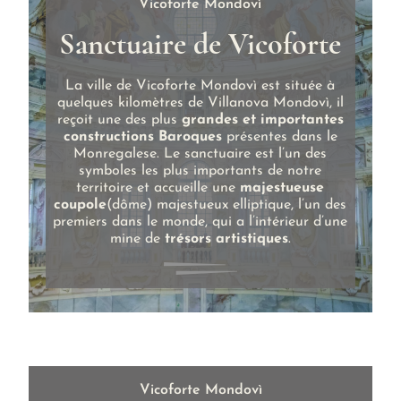
Vicoforte Mondovì
Sanctuaire de Vicoforte
La ville de Vicoforte Mondovì est située à
quelques kilomètres de Villanova Mondovì, il
reçoit une des plus
grandes et importantes
constructions Baroques
présentes dans le
Monregalese. Le sanctuaire est l’un des
symboles les plus importants de notre
territoire et accueille une
majestueuse
coupole
(dôme) majestueux elliptique, l’un des
premiers dans le monde, qui a l’intérieur d’une
mine de
trésors artistiques
.
Vicoforte Mondovì