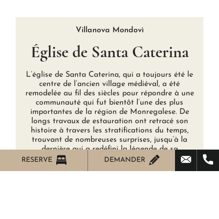
Villanova Mondovì
Église de Santa Caterina
L’église de Santa Caterina, qui a toujours été le
centre de l’ancien village médiéval, a été
remodelée au fil des siècles pour répondre à une
communauté qui fut bientôt l’une des plus
importantes de la région de Monregalese. De
longs travaux de estauration ont retracé son
histoire à travers les stratifications du temps,
trouvant de nombreuses surprises, jusqu’à la
dernière qui a redéfini la légende de sa
fondation. Aujourd’hui, dans la même église, il
RESERVE
DEMANDER
est également possible de voir une
autre Santa Caterina, celle des origines. Autre
époque, autre style, pour la Confraternité de
Santa Croce (1755), la deuxième église qui
occupe ce coin de la place et le petit belvédère.
Excellent exemple du baroque piémontais, c’est