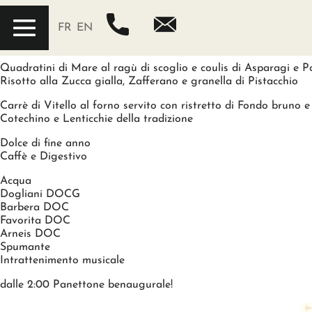
MENU DU RÉVEILLON – Nouvel An 2025
FR
EN
Fête du Nouvel An – Ristorante Cristallo
Tartare di Manzo al
Mele Timballo di Gambero al vapore e Patate rosse con maione
Quadratini di Mare al ragù di scoglio e coulis di Asparagi e 
Risotto alla Zucca gialla, Zafferano e granella di Pistacchio
Carrè di Vitello al forno servito con ristretto di Fondo brun
Cotechino e Lenticchie della tradizione
Dolce di fine anno
Caffè e Digestivo
Acqua
Dogliani DOCG
Barbera DOC
Favorita DOC
Arneis DOC
Spumante
Intrattenimento musicale
dalle 2:00 Panettone benaugurale!