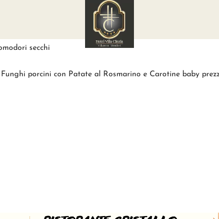
 Tartufo Croissant ai tre Cereali farcito con Salmone norveges
se alla Paprika e Semi di papavero Sufflè di Topinambur con 
Pomodori secchi
o e Funghi porcini con Patate al Rosmarino e Carotine baby pre